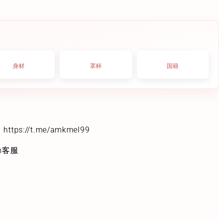
身材
罩杯
国籍
s://t.me/amkmel99
m客服