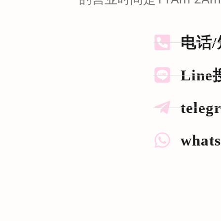
电话/短
Line
tele
what