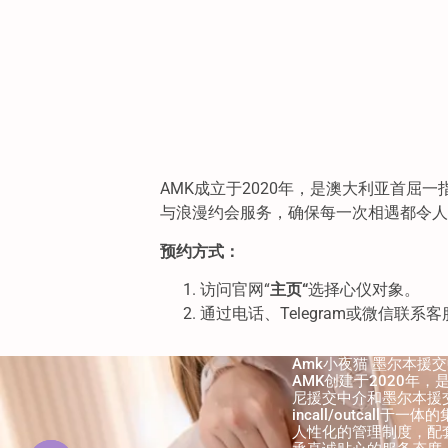
AMK成立于2020年，是澳大利亚首
与浪漫约会服务，确保每一次相遇都令人
预约方式：
访问官网“
主页“
选择心仪对象。
通过电话、Telegram或微信联
Amk小夜猫 墨尔本援交中
AMK创建于2020年
尼援交中介和墨尔本援
incall/outca
人性化的管理制度，配